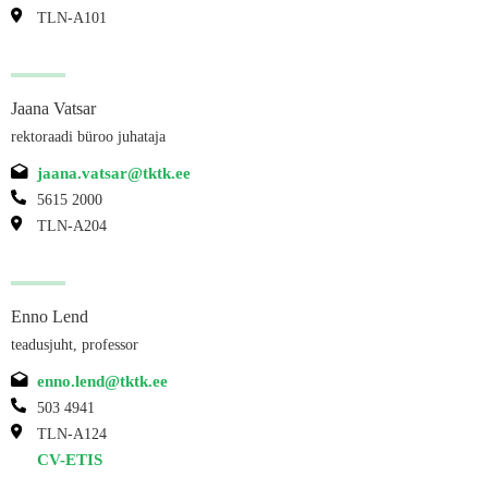
TLN-A101
Jaana Vatsar
rektoraadi büroo juhataja
jaana.vatsar@tktk.ee
5615 2000
TLN-A204
Enno Lend
teadusjuht, professor
enno.lend@tktk.ee
503 4941
TLN-A124
CV-ETIS