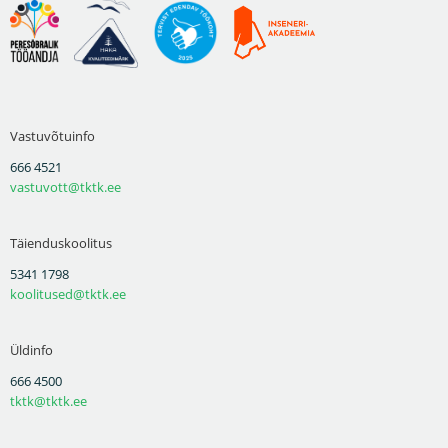
Vastuvõtuinfo
666 4521
vastuvott@tktk.ee
Täienduskoolitus
5341 1798
koolitused@tktk.ee
Üldinfo
666 4500
tktk@tktk.ee