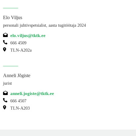
Elo Viljus
personali juhtivspetsialist, aasta tugitöötaja 2024
elo.viljus@tktk.ee
666 4509
TLN-A202a
Anneli Jõgiste
jurist
anneli.jogiste@tktk.ee
666 4507
TLN-A203