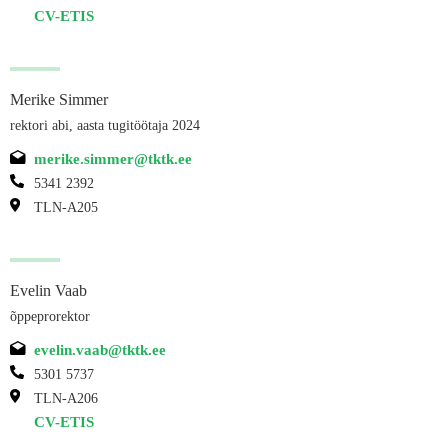
CV-ETIS
Merike Simmer
rektori abi, aasta tugitöötaja 2024
merike.simmer@tktk.ee
5341 2392
TLN-A205
Evelin Vaab
õppeprorektor
evelin.vaab@tktk.ee
5301 5737
TLN-A206
CV-ETIS