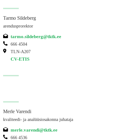
Tarmo Sildeberg
arendusprorektor
tarmo.sildeberg@tktk.ee
666 4504
TLN-A207
CV-ETIS
Merle Varendi
kvaliteedi- ja analüüsiosakonna juhataja
merle.varendi@tktk.ee
666 4536