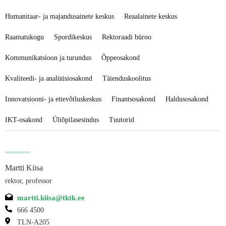
Humanitaar- ja majandusainete keskus
Reaalainete keskus
Raamatukogu
Spordikeskus
Rektoraadi büroo
Kommunikatsioon ja turundus
Õppeosakond
Kvaliteedi- ja analüüsiosakond
Täienduskoolitus
Innovatsiooni- ja ettevõtluskeskus
Finantsosakond
Haldusosakond
IKT-osakond
Üliõpilasesindus
Tuutorid
Martti Kiisa
rektor, professor
martti.kiisa@tktk.ee
666 4500
TLN-A205