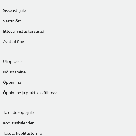
Sisseastujale
Vastuvõtt
Ettevalmistuskursused
Avatud õpe
Üliõpilasele
Nõustamine
Õppimine
Õppimine ja praktika välismaal
Täiendusõppijale
Koolituskalender
Tasuta koolituste info