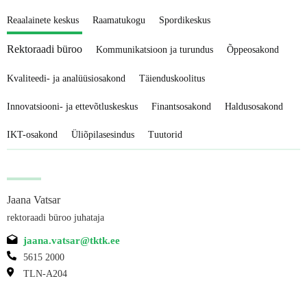
Reaalainete keskus
Raamatukogu
Spordikeskus
Rektoraadi büroo
Kommunikatsioon ja turundus
Õppeosakond
Kvaliteedi- ja analüüsiosakond
Täienduskoolitus
Innovatsiooni- ja ettevõtluskeskus
Finantsosakond
Haldusosakond
IKT-osakond
Üliõpilasesindus
Tuutorid
Jaana Vatsar
rektoraadi büroo juhataja
jaana.vatsar@tktk.ee
5615 2000
TLN-A204