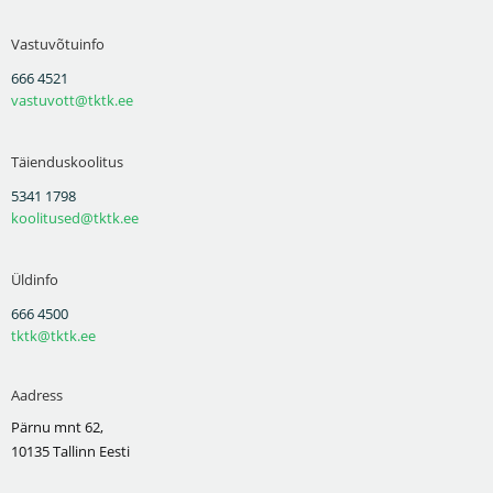
Vastuvõtuinfo
666 4521
vastuvott@tktk.ee
Täienduskoolitus
5341 1798
koolitused@tktk.ee
Üldinfo
666 4500
tktk@tktk.ee
Aadress
Pärnu mnt 62,
10135 Tallinn Eesti