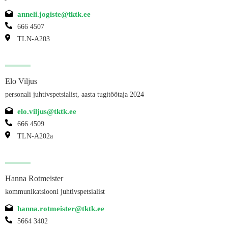
anneli.jogiste@tktk.ee
666 4507
TLN-A203
Elo Viljus
personali juhtivspetsialist, aasta tugitöötaja 2024
elo.viljus@tktk.ee
666 4509
TLN-A202a
Hanna Rotmeister
kommunikatsiooni juhtivspetsialist
hanna.rotmeister@tktk.ee
5664 3402