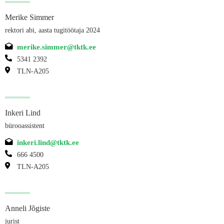
Merike Simmer
rektori abi, aasta tugitöötaja 2024
merike.simmer@tktk.ee
5341 2392
TLN-A205
Inkeri Lind
bürooassistent
inkeri.lind@tktk.ee
666 4500
TLN-A205
Anneli Jõgiste
jurist