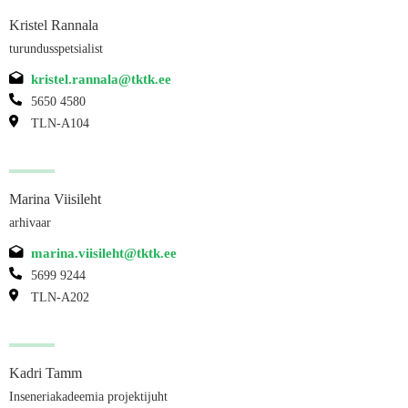
Kristel Rannala
turundusspetsialist
kristel.rannala@tktk.ee
5650 4580
TLN-A104
Marina Viisileht
arhivaar
marina.viisileht@tktk.ee
5699 9244
TLN-A202
Kadri Tamm
Inseneriakadeemia projektijuht