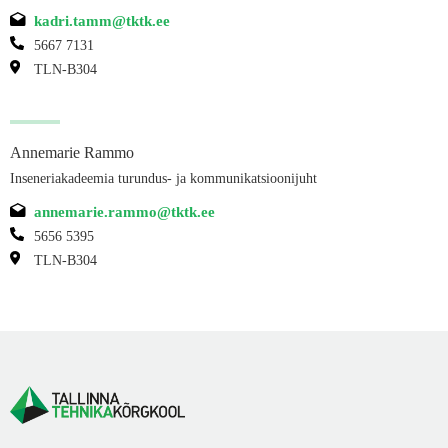
kadri.tamm@tktk.ee
5667 7131
TLN-B304
Annemarie Rammo
Inseneriakadeemia turundus- ja kommunikatsioonijuht
annemarie.rammo@tktk.ee
5656 5395
TLN-B304