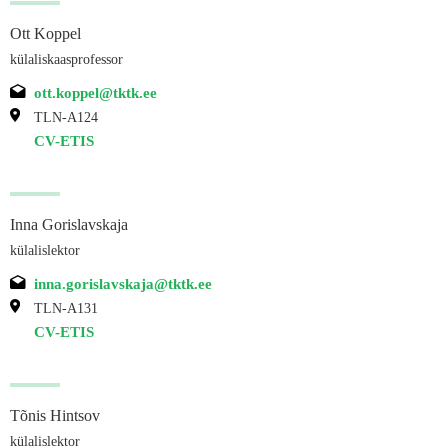
Ott Koppel
külaliskaasprofessor
ott.koppel@tktk.ee
TLN-A124
CV-ETIS
Inna Gorislavskaja
külalislektor
inna.gorislavskaja@tktk.ee
TLN-A131
CV-ETIS
Tõnis Hintsov
külalislektor