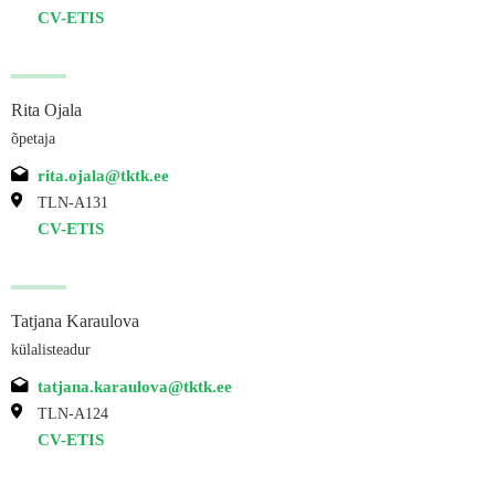
CV-ETIS
Rita Ojala
õpetaja
rita.ojala@tktk.ee
TLN-A131
CV-ETIS
Tatjana Karaulova
külalisteadur
tatjana.karaulova@tktk.ee
TLN-A124
CV-ETIS