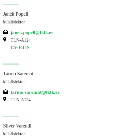
Janek Popell
külalislektor
janek.popell@tktk.ee
TLN-A124
CV-ETIS
Tarmo Saremat
külalislektor
tarmo.saremat@tktk.ee
TLN-A124
Silver Varendi
külalislektor