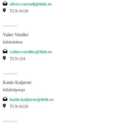
silver.varendi@tktk.ee
TLN-A124
Valter Veedler
külalislektor
valter.veedler@tktk.ee
TLN-124
Kaido Kaljuvee
külalisõpetaja
kaido.kaljuvee@tktk.ee
TLN-A124