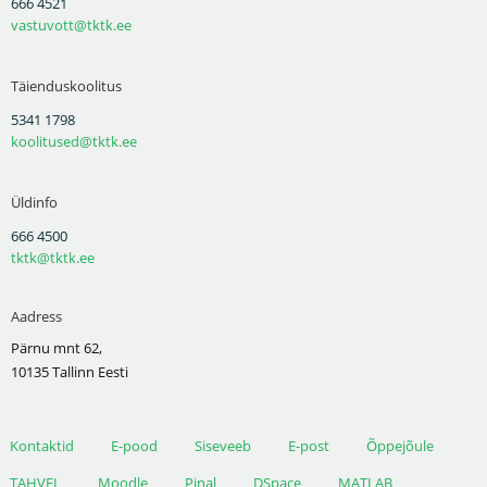
666 4521
vastuvott@tktk.ee
Täienduskoolitus
5341 1798
koolitused@tktk.ee
Üldinfo
666 4500
tktk@tktk.ee
Aadress
Pärnu mnt 62,
10135 Tallinn Eesti
Kontaktid
E-pood
Siseveeb
E-post
Õppejõule
TAHVEL
Moodle
Pinal
DSpace
MATLAB