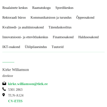
Reaalainete keskus
Raamatukogu
Spordikeskus
Rektoraadi büroo
Kommunikatsioon ja turundus
Õppeosakond
Kvaliteedi- ja analüüsiosakond
Täienduskoolitus
Innovatsiooni- ja ettevõtluskeskus
Finantsosakond
Haldusosakond
IKT-osakond
Üliõpilasesindus
Tuutorid
Kirke Williamson
direktor
kirke.williamson@tktk.ee
5301 2863
TLN-A124
CV-ETIS