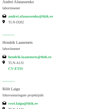
Andrei Afanassenko
laboriinsener
andrei.afanassenko@tktk.ee
TLN-D202
Hendrik Laanemets
laboriinsener
hendrik.laanemets@tktk.ee
TLN-A131
CV-ETIS
Rõõt Laigu
liikuvusuuringute projektijuht
root.laigu@tktk.ee