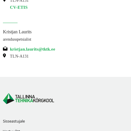
TLN-A131
CV-ETIS
Kristjan Laurits
arendusspetsialist
kristjan.laurits@tktk.ee
TLN-A131
Sisseastujale