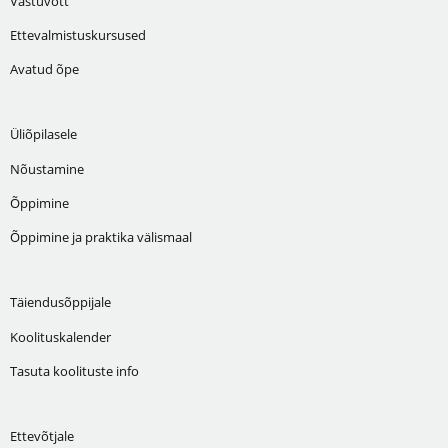
Vastuvõtt
Ettevalmistuskursused
Avatud õpe
Üliõpilasele
Nõustamine
Õppimine
Õppimine ja praktika välismaal
Täiendusõppijale
Koolituskalender
Tasuta koolituste info
Ettevõtjale