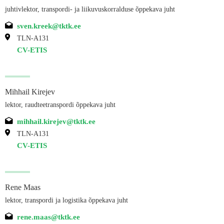
juhtivlektor, transpordi- ja liikuvuskorralduse õppekava juht
sven.kreek@tktk.ee
TLN-A131
CV-ETIS
Mihhail Kirejev
lektor, raudteetranspordi õppekava juht
mihhail.kirejev@tktk.ee
TLN-A131
CV-ETIS
Rene Maas
lektor, transpordi ja logistika õppekava juht
rene.maas@tktk.ee