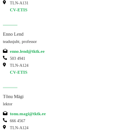
TLN-A131
CV-ETIS
Enno Lend
teadusjuht, professor
enno.lend@tktk.ee
503 4941
TLN-A124
CV-ETIS
Tõnu Mägi
lektor
tonu.magi@tktk.ee
666 4567
TLN-A124