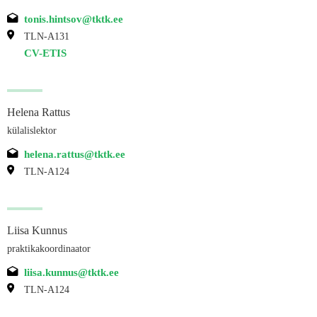
tonis.hintsov@tktk.ee
TLN-A131
CV-ETIS
Helena Rattus
külalislektor
helena.rattus@tktk.ee
TLN-A124
Liisa Kunnus
praktikakoordinaator
liisa.kunnus@tktk.ee
TLN-A124