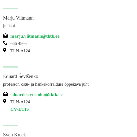
Marju Viitmann
juhiabi
marju.viitmann@tktk.ee
666 4566
TLN-A124
Eduard Ševtšenko
professor, ostu- ja hankekorralduse õppekava juht
eduard.sevtsenko@tktk.ee
TLN-A124
CV-ETIS
Sven Kreek