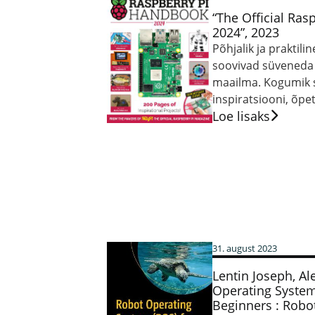
“The Official Ra
2024”, 2023
Põhjalik ja praktilin
soovivad süveneda 
maailma. Kogumik s
inspiratsiooni, õpet
Loe lisaks
31. august 2023
Lentin Joseph, A
Operating System
Beginners : Rob