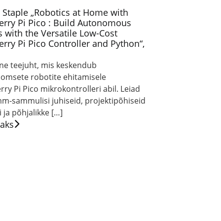
 Staple „Robotics at Home with
rry Pi Pico : Build Autonomous
 with the Versatile Low-Cost
rry Pi Pico Controller and Python“,
ine teejuht, mis keskendub
omsete robotite ehitamisele
ry Pi Pico mikrokontrolleri abil. Leiad
mm-sammulisi juhiseid, projektipõhiseid
 ja põhjalikke […]
saks