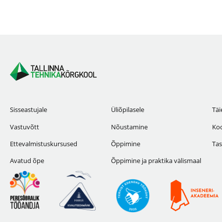
Sisseastujale
Üliõpilasele
Täi
Vastuvõtt
Nõustamine
Koo
Ettevalmistuskursused
Õppimine
Tas
Avatud õpe
Õppimine ja praktika välismaal