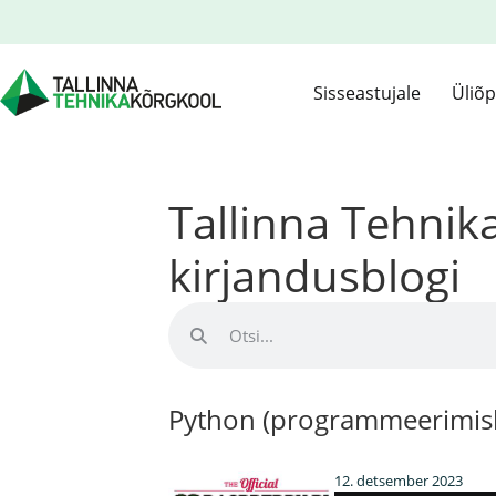
Sisseastujale
Üliõp
Tallinna Tehni
kirjandusblogi
Python (programmeerimisk
12. detsember 2023