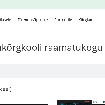
ilasele
Täiendusõppijale
Partnerile
Kõrgkool
kakõrgkooli raamatukogu
eel)
1. septe