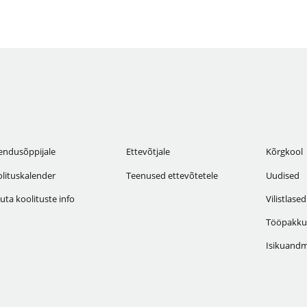
endusõppijale
Ettevõtjale
Kõrgkool
lituskalender
Teenused ettevõtetele
Uudised
uta koolituste info
Vilistlased
Tööpakku
Isikuandm