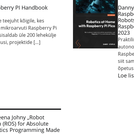
spberry PI Handbook
Danny
Raspbe
Robots
e teejuht kõigile, kes
Raspbe
mikroarvuti Raspberry Pi
2023
isaldab üle 200 lehekülje
Praktil
usi, projektide […]
autono
Raspber
siit sa
õpetusi
Loe li
leena Johny „Robot
 (ROS) for Absolute
otics Programming Made