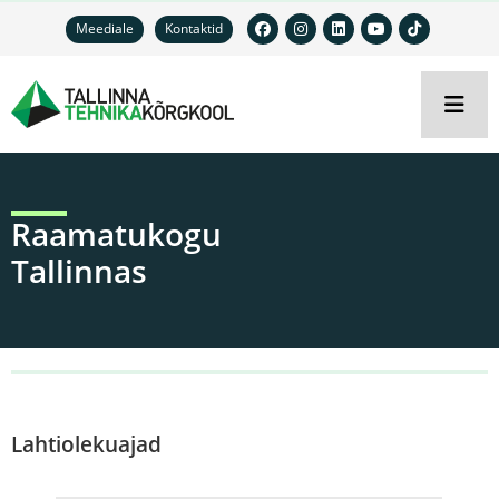
Meediale
Kontaktid
Raamatukogu
Tallinnas
Lahtiolekuajad