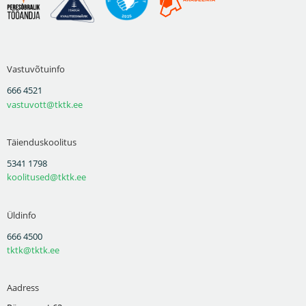
Vastuvõtuinfo
666 4521
vastuvott@tktk.ee
Täienduskoolitus
5341 1798
koolitused@tktk.ee
Üldinfo
666 4500
tktk@tktk.ee
Aadress