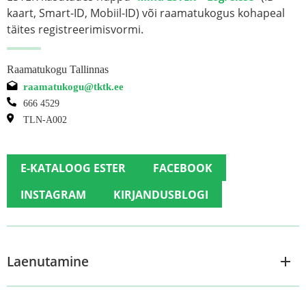
kaart, Smart-ID, Mobiil-ID) või raamatukogus kohapeal
täites registreerimisvormi.
Raamatukogu Tallinnas
raamatukogu@tktk.ee
666 4529
TLN-A002
E-KATALOOG ESTER
FACEBOOK
INSTAGRAM
KIRJANDUSBLOGI
Laenutamine