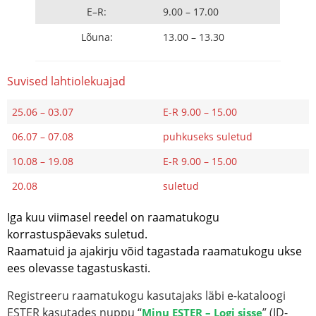
E–R:
9.00 – 17.00
Lõuna:
13.00 – 13.30
Suvised lahtiolekuajad
25.06 – 03.07
E-R 9.00 – 15.00
06.07 – 07.08
puhkuseks suletud
10.08 – 19.08
E-R 9.00 – 15.00
20.08
suletud
Iga kuu viimasel reedel on raamatukogu
korrastuspäevaks suletud.
Raamatuid ja ajakirju võid tagastada raamatukogu ukse
ees olevasse tagastuskasti.
Registreeru raamatukogu kasutajaks läbi e-kataloogi
ESTER kasutades nuppu “
” (ID-
Minu ESTER – Logi sisse