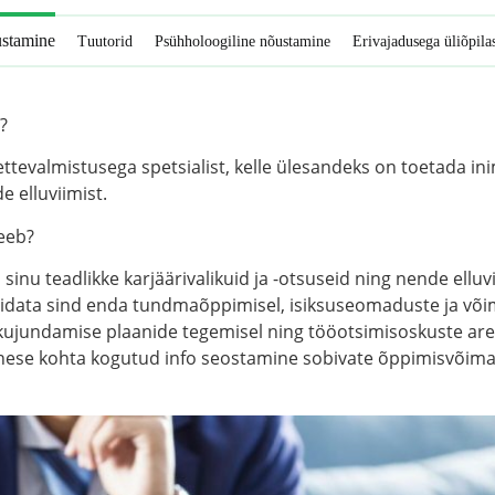
ustamine
Tuutorid
Psühholoogiline nõustamine
Erivajadusega üliõpila
?
ettevalmistusega spetsialist, kelle ülesandeks on toetada in
e elluviimist.
teeb?
sinu teadlikke karjäärivalikuid ja -otsuseid ning nende elluvi
aidata sind enda tundmaõppimisel, isiksuseomaduste ja võ
i kujundamise plaanide tegemisel ning tööotsimisoskuste ar
enese kohta kogutud info seostamine sobivate õppimisvõima