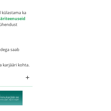
ud külastama ka
ääriteenuseid
a ühendust
idega saab
 karjääri kohta.