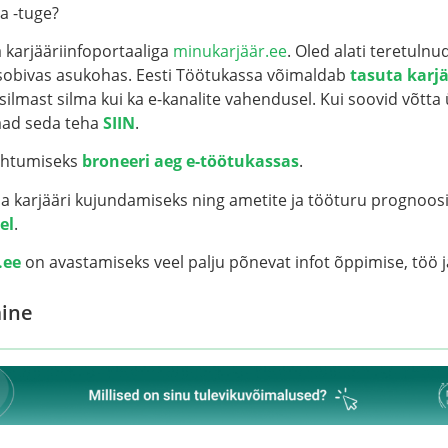
ja -tuge?
a
karjääriinfoportaaliga
minukarjäär.ee
. Oled alati teretuln
sobivas asukohas.
Eesti Töötukassa
võimaldab
tasuta karj
i silmast silma kui ka e-kanalite vahendusel. Kui soovid võtt
saad seda teha
SIIN
.
htumiseks
broneeri aeg e-töötukassas
.
ma karjääri kujundamiseks ning ametite ja tööturu prognoos
el
.
.ee
on avastamiseks veel palju põnevat infot õppimise, töö ja
mine