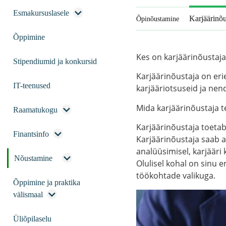
Esmakursuslasele
Karjäärinõ
Õpinõustamine
Õppimine
Kes on karjäärinõustaja
Stipendiumid ja konkursid
Karjäärinõustaja on eri
IT-teenused
karjääriotsuseid ja nend
Mida karjäärinõustaja 
Raamatukogu
Karjäärinõustaja toetab 
Finantsinfo
Karjäärinõustaja saab 
analüüsimisel, karjäär
Nõustamine
Olulisel kohal on sinu 
töökohtade valikuga.
Õppimine ja praktika
välismaal
Üliõpilaselu