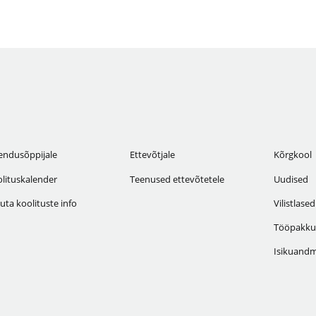
endusõppijale
Ettevõtjale
Kõrgkool
lituskalender
Teenused ettevõtetele
Uudised
uta koolituste info
Vilistlased
Tööpakku
Isikuandm