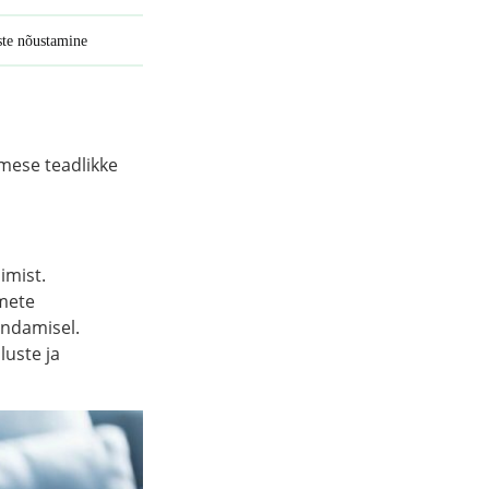
ste nõustamine
imese teadlikke
imist.
imete
endamisel.
luste ja