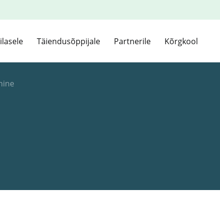
ilasele
Täiendusõppijale
Partnerile
Kõrgkool
mine