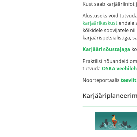
Kust saab karjääriinfot 
Alustuseks võid tutvud
karjäärikeskust
endale 
kõikidele soovijatele ni
karjäärispetsialistiga, 
Karjäärinõustajaga
ko
Praktilisi nõuandeid o
tutvuda
OSKA veebileh
Noorteportaalis
teeviit
Karjääriplaneeri