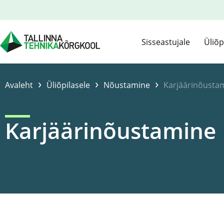
Sisseastujale
Üliõp
›
›
›
Avaleht
Üliõpilasele
Nõustamine
Karjäärinõusta
Karjäärinõustamine