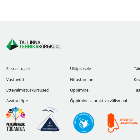
Sisseastujale
Üliõpilasele
Täi
Vastuvõtt
Nõustamine
Koo
Ettevalmistuskursused
Õppimine
Tas
Avatud õpe
Õppimine ja praktika välismaal