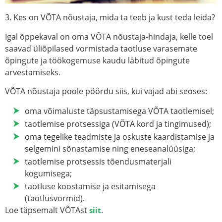
3. Kes on VÕTA nõustaja, mida ta teeb ja kust teda leida?
Igal õppekaval on oma
VÕTA nõustaja-hindaja
, kelle toel
saavad üliõpilased vormistada taotluse varasemate
õpingute ja töökogemuse kaudu läbitud õpingute
arvestamiseks.
VÕTA nõustaja poole pöördu siis, kui vajad abi seoses:
oma võimaluste täpsustamisega VÕTA taotlemisel;
taotlemise protsessiga (VÕTA kord ja tingimused);
oma tegelike teadmiste ja oskuste kaardistamise ja
selgemini sõnastamise ning eneseanalüüsiga;
taotlemise protsessis tõendusmaterjali
kogumisega;
taotluse koostamise ja esitamisega
(taotlusvormid).
Loe täpsemalt VÕTAst
.
siit