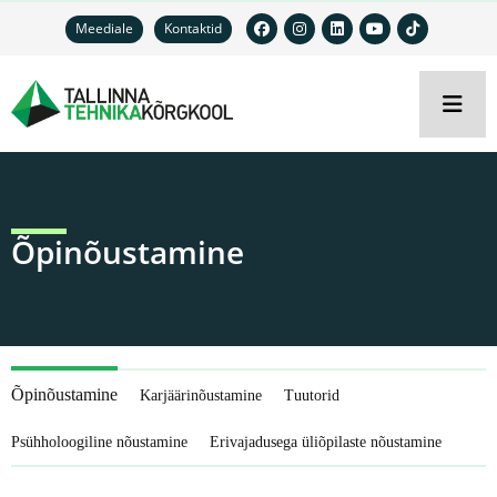
Meediale
Kontaktid
Õpinõustamine
Õpinõustamine
Karjäärinõustamine
Tuutorid
Psühholoogiline nõustamine
Erivajadusega üliõpilaste nõustamine