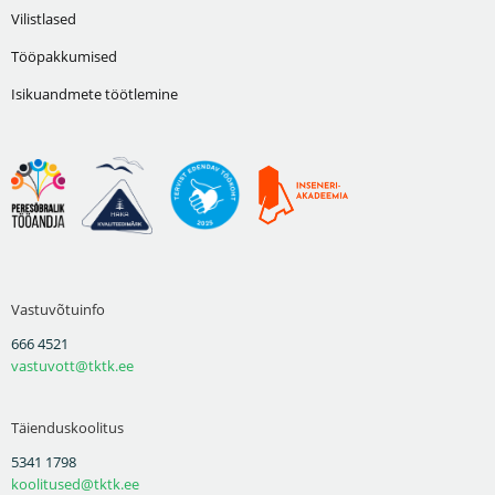
Vilistlased
Tööpakkumised
Isikuandmete töötlemine
Vastuvõtuinfo
666 4521
vastuvott@tktk.ee
Täienduskoolitus
5341 1798
koolitused@tktk.ee