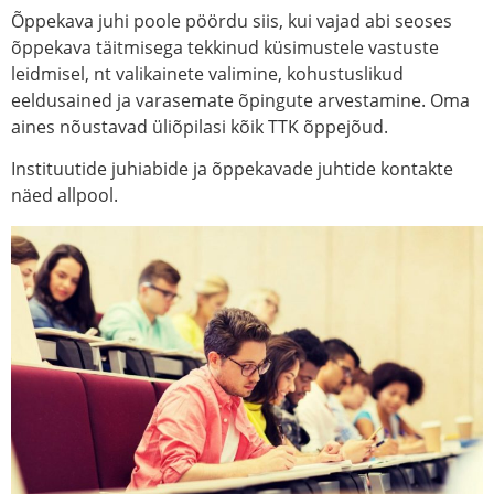
Õppekava juhi poole pöördu siis, kui vajad abi seoses
õppekava täitmisega tekkinud küsimustele vastuste
leidmisel, nt valikainete valimine, kohustuslikud
eeldusained ja varasemate õpingute arvestamine. Oma
aines nõustavad üliõpilasi kõik TTK õppejõud.
Instituutide juhiabide ja õppekavade juhtide kontakte
näed allpool.