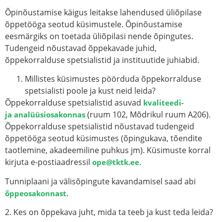
Õpinõustamise käigus leitakse lahendused üliõpilase
õppetööga seotud küsimustele. Õpinõustamise
eesmärgiks on toetada üliõpilasi nende õpingutes.
Tudengeid nõustavad õppekavade juhid,
õppekorralduse spetsialistid ja instituutide juhiabid.
Millistes küsimustes pöörduda õppekorralduse
spetsialisti poole ja kust neid leida?
Õppekorralduse spetsialistid asuvad
kvaliteedi-
(ruum 102, Mõdrikul ruum A206).
ja analüüsiosakonnas
Õppekorralduse spetsialistid nõustavad tudengeid
õppetööga seotud küsimustes (õpingukava, tõendite
taotlemine, akadeemiline puhkus jm). Küsimuste korral
kirjuta e-postiaadressil
.
ope@tktk.ee
Tunniplaani ja välisõpingute kavandamisel saad abi
.
õppeosakonnast
2. Kes on õppekava juht, mida ta teeb ja kust teda leida?