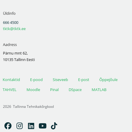
Üldinfo
666 4500
tktk@tktk.ee
Aadress
Pärnu mnt 62,
10135 Tallinn Eesti
Kontaktid
E-pood
Siseveeb
E-post
Õppejõule
TAHVEL
Moodle
Pinal
DSpace
MATLAB
2026
Tallinna Tehnikakõrgkool