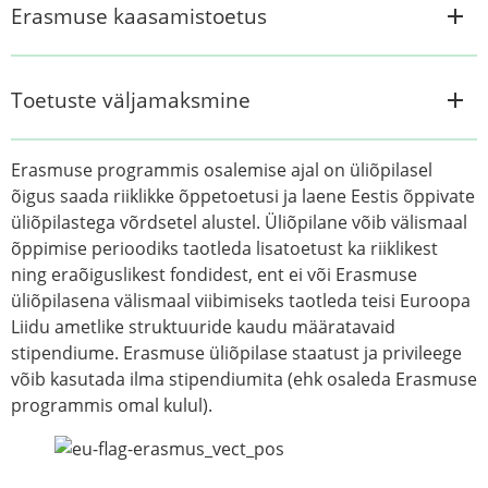
Erasmuse kaasamistoetus
Toetuste väljamaksmine
Erasmuse programmis osalemise ajal on üliõpilasel
õigus saada riiklikke õppetoetusi ja laene Eestis õppivate
üliõpilastega võrdsetel alustel. Üliõpilane võib välismaal
õppimise perioodiks taotleda lisatoetust ka riiklikest
ning eraõiguslikest fondidest, ent ei või Erasmuse
üliõpilasena välismaal viibimiseks taotleda teisi Euroopa
Liidu ametlike struktuuride kaudu määratavaid
stipendiume. Erasmuse üliõpilase staatust ja privileege
võib kasutada ilma stipendiumita (ehk osaleda Erasmuse
programmis omal kulul).