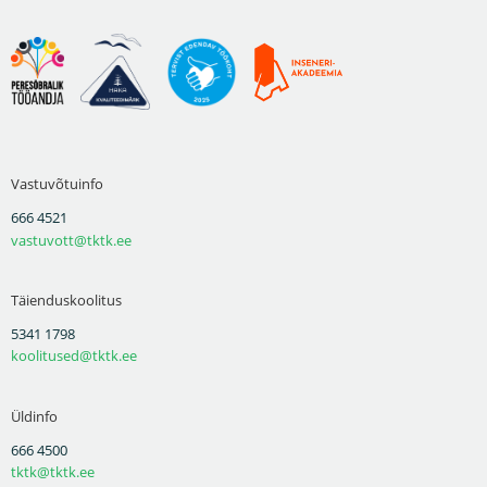
Vastuvõtuinfo
666 4521
vastuvott@tktk.ee
Täienduskoolitus
5341 1798
koolitused@tktk.ee
Üldinfo
666 4500
tktk@tktk.ee