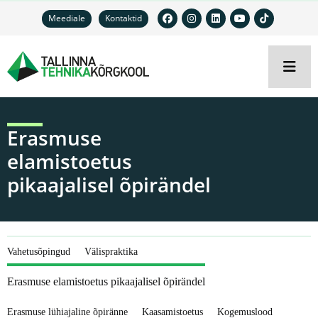
Meediale
Kontaktid
Erasmuse
elamistoetus
pikaajalisel õpirändel
Vahetusõpingud
Välispraktika
Erasmuse elamistoetus pikaajalisel õpirändel
Erasmuse lühiajaline õpiränne
Kaasamistoetus
Kogemuslood