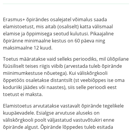
Erasmus+ õpirändes osalejatel võimalus saada
elamistoetust, mis aitab (osaliselt) katta välismaal
elamise ja õppimisega seotud kulutusi. Pikaajaline
õpiränne minimaalne kestus on 60 päeva ning
maksimaalne 12 kuud.
Toetus määratakse vaid selleks perioodiks, mil üliõpilane
füüsiliselt teises riigis viibib (arvestada tuleb õpirände
miinimumkestuse nõuetega). Kui väliskõrgkooli
õppetöös osaletakse distantsilt (st veebiõppes ise oma
koduriiki jäädes või naastes), siis selle perioodi eest
toetust ei maksta.
Elamistoetus arvutatakse vastavalt õpirände tegelikele
kuupäevadele. Esialgse arvutuse aluseks on
väliskõrgkooli poolt väljastatud vastuvõtukiri enne
õpirände algust. Õpirände lõppedes tuleb esitada