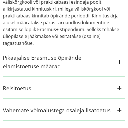
väliskõrgkooli või praktikabaasi esindaja poolt
allkirjastatud kinnituskiri, millega väliskõrgkool või
praktikabaas kinnitab õpirände perioodi. Kinnituskirja
alusel määratakse pärast aruandlusdokumentide
esitamise lõplik Erasmus+ stipendium. Selleks tehakse
üliõpilasele jääkmakse või esitatakse (osaline)
tagastusnõue.
Pikaajalise Erasmuse õpirände
elamistoetuse määrad
Reisitoetus
Vähemate võimalustega osaleja lisatoetus